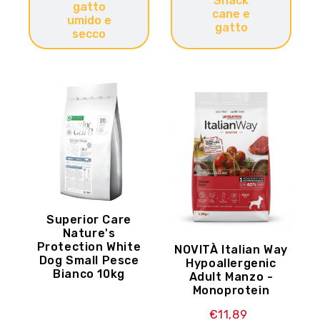
Snack
gatto
cane e
umido e
gatto
secco
Superior Care
Nature's
Protection White
NOVITÀ Italian Way
Dog Small Pesce
Hypoallergenic
Bianco 10kg
Adult Manzo -
Monoprotein
€11,89