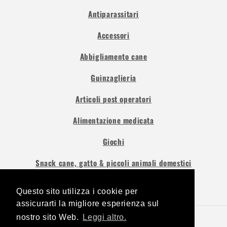
Antiparassitari
Accessori
Abbigliamento cane
Guinzaglieria
Articoli post operatori
Alimentazione medicata
Giochi
Snack cane, gatto & piccoli animali domestici
Questo sito utilizza i cookie per
Questo sito utilizza i cookie per
assicurarti la migliore esperienza sul
assicurarti la migliore esperienza sul
nostro sito Web.
nostro sito Web.
Leggi altro.
Leggi altro.
Metodi