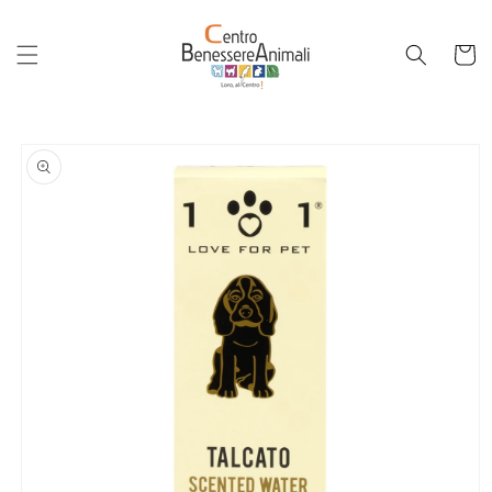
Vai
direttamente
ai contenuti
Carrello
Passa alle
informazioni
sul
prodotto