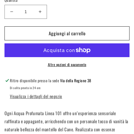
Diminuisci
Aumenta
quantità
quantità
per
per
Aggiungi al carrello
Linea
Linea
101
101
Profumo
Profumo
per
per
Cani
Cani
-
-
Altre opzioni di pagamento
Talcato
Talcato
100ml
100ml
Ritiro disponibile presso la sede
Via della Regione 38
Di solito pronto in 24 ore
Visualizza i dettagli del negozio
Ogni Acqua Profumata Linea 101 offre un’esperienza sensoriale
raffinata e appagante, arricchendo con un personale tocco di vanità la
naturale bellezza del mantello del Cane. Realizzata con essenze