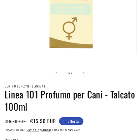
Apri
contenuti
multimediali
1
su
1
/
2
in
finestra
modale
CENTRO BENESSERE ANIMALI
Linea 101 Profumo per Cani - Talcato
100ml
Prezzo
Prezzo
€15,90 EUR
€16,80 EUR
In offerta
di
scontato
Imposte incluse.
Spese di spedizione
calcolate al check-out.
listino
Quantità