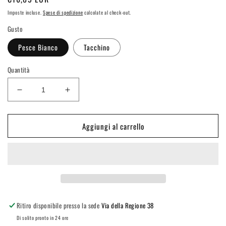
di
Imposte incluse.
Spese di spedizione
calcolate al check-out.
listino
Gusto
Pesce Bianco
Tacchino
Quantità
Diminuisci
Aumenta
quantità
quantità
per
per
Aggiungi al carrello
Natural
Natural
Trainer
Trainer
Selected
Selected
Quality
Quality
Nutrition
Nutrition
Small
Small
e
e
Toy
Toy
Ritiro disponibile presso la sede
Via della Regione 38
Adult
Adult
Di solito pronto in 24 ore
-
-