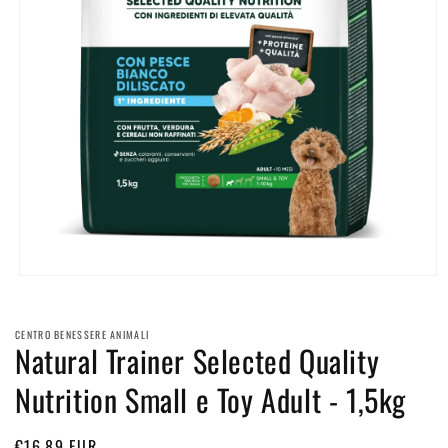
Apri
contenuti
multimediali
1
CENTRO BENESSERE ANIMALI
in
Natural Trainer Selected Quality
finestra
modale
Nutrition Small e Toy Adult - 1,5kg
Prezzo
€16,89 EUR