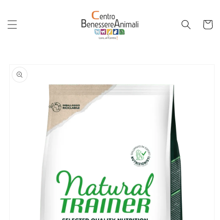
Vai
direttamente
ai contenuti
Carrello
Passa alle
informazioni
sul
prodotto