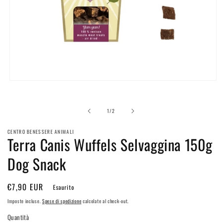
Apri
contenuti
multimediali
1
su
1
/
2
in
finestra
modale
CENTRO BENESSERE ANIMALI
Terra Canis Wuffels Selvaggina 150g
Dog Snack
Prezzo
€7,90 EUR
Esaurito
di
Imposte incluse.
Spese di spedizione
calcolate al check-out.
listino
Quantità