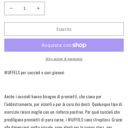
Diminuisci
Aumenta
quantità
quantità
per
per
Esaurito
Terra
Terra
Canis
Canis
Wuffels
Wuffels
Selvaggina
Selvaggina
150g
150g
Dog
Dog
Altre opzioni di pagamento
Snack
Snack
WUFFELS per cuccioli e cani giovani
Anche i cuccioli hanno bisogno di premietti, che siano per
l’addestramento, per viziarli o per la cura dei denti. Qualunque tipo di
esercizio riesce meglio con un rinforzo positivo. Per quei cuccioli che
prediligono premietti di pura carne, i WUFFELS sono strepitosi. Grazie
alle dimensioni molto piccole, sono ideali per le puppy class, per