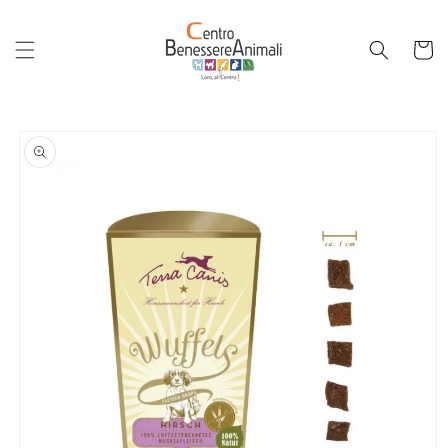
Vai
direttamente
ai contenuti
Carrello
Passa alle
informazioni
sul
prodotto